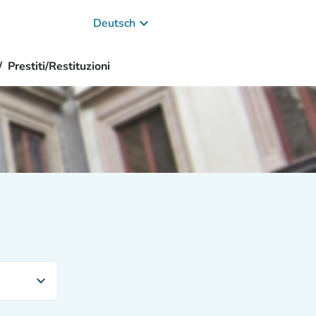
keyboard_arrow_down
Deutsch
Prestiti/Restituzioni
expand_more