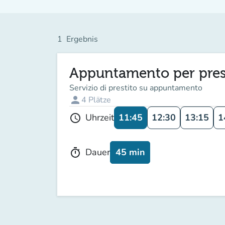
1
Ergebnis
Appuntamento per prest
Servizio di prestito su appuntamento
person
4
Plätze
11:45
12:30
13:15
1
Uhrzeit
schedule
45 min
Dauer
timer