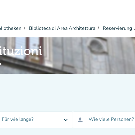
bliotheken
Biblioteca di Area Architettura
Reservierung
tituzioni
a
Für wie lange?
Wie viele Personen?
expand_more
person