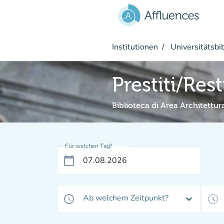
Gehe zum Hauptinhalt
Institutionen
Universitätsbi
Prestiti/Res
Biblioteca di Area Architettur
Für welchen Tag?
calendar_today
Ab welchem Zeitpunkt?
access_time
expand_more
history_toggle_off