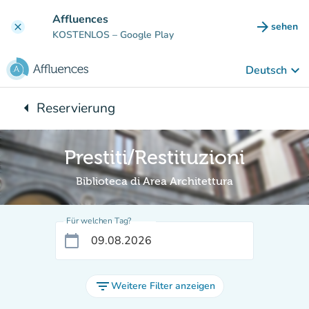
Gehe zum Hauptinhalt
Affluences
arrow_forward
sehen
clear
(new ta
KOSTENLOS
– Google Play
keyboard_arrow_down
Deutsch
arrow_left
Reservierung
Zurück zu:
Prestiti/Restituzioni
Biblioteca di Area Architettura
Für welchen Tag?
calendar_today
filter_list
Weitere Filter anzeigen