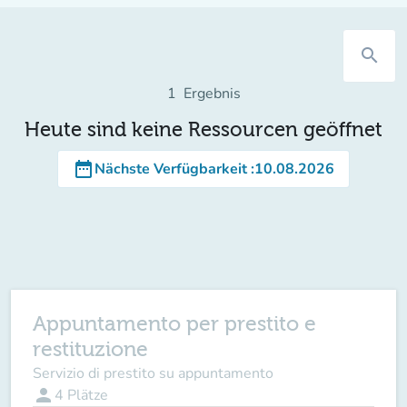
search
1
Ergebnis
Heute sind keine Ressourcen geöffnet
date_range
Nächste Verfügbarkeit
:
10.08.2026
Appuntamento per prestito e
restituzione
Servizio di prestito su appuntamento
person
4
Plätze