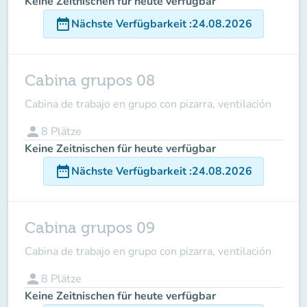
Keine Zeitnischen für heute verfügbar
date_range
Nächste Verfügbarkeit
:
24.08.2026
Cabina grupos 08
Cabina de trabajo en grupo con pizarra, ventilación
person
8
Plätze
Keine Zeitnischen für heute verfügbar
date_range
Nächste Verfügbarkeit
:
24.08.2026
Cabina grupos 09
Cabina de trabajo en grupo con pizarra, ventilación
person
8
Plätze
Keine Zeitnischen für heute verfügbar