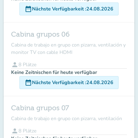
date_range
Nächste Verfügbarkeit
:
24.08.2026
Cabina grupos 06
Cabina de trabajo en grupo con pizarra, ventilación y
monitor TV con cable HDMI
person
8
Plätze
Keine Zeitnischen für heute verfügbar
date_range
Nächste Verfügbarkeit
:
24.08.2026
Cabina grupos 07
Cabina de trabajo en grupo con pizarra, ventilación
person
8
Plätze