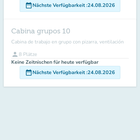
date_range
Nächste Verfügbarkeit
:
24.08.2026
Cabina grupos 10
Cabina de trabajo en grupo con pizarra, ventilación
person
8
Plätze
Keine Zeitnischen für heute verfügbar
date_range
Nächste Verfügbarkeit
:
24.08.2026