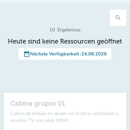
search
10
Ergebnisse
Heute sind keine Ressourcen geöffnet
date_range
Nächste Verfügbarkeit
:
24.08.2026
Cabina grupos 01
Cabina de trabajo en grupo con pizarra, ventilación y
monitor TV con cable HDMI