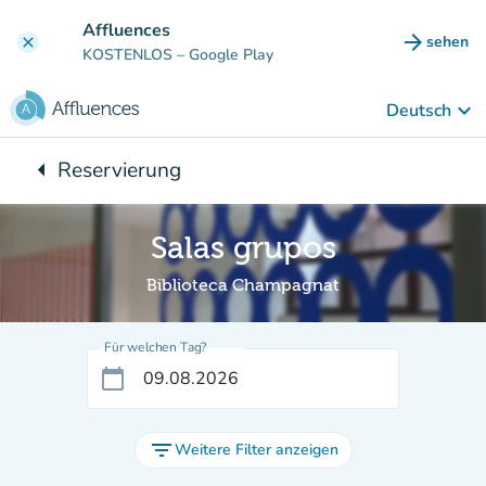
Gehe zum Hauptinhalt
Affluences
arrow_forward
sehen
clear
(new ta
KOSTENLOS
– Google Play
keyboard_arrow_down
Deutsch
arrow_left
Reservierung
Zurück zu:
Salas grupos
Biblioteca Champagnat
Für welchen Tag?
calendar_today
filter_list
Weitere Filter anzeigen