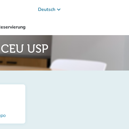
keyboard_arrow_down
Deutsch
eservierung
 CEU USP
upo