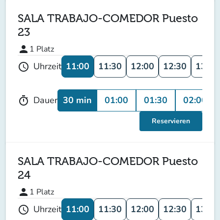
SALA TRABAJO-COMEDOR Puesto
23
person
1
Platz
11:00
11:30
12:00
12:30
13:00
Uhrzeit
schedule
30 min
01:00
01:30
02:00
Dauer
timer
Reservieren
SALA TRABAJO-COMEDOR Puesto
24
person
1
Platz
11:00
11:30
12:00
12:30
13:00
Uhrzeit
schedule