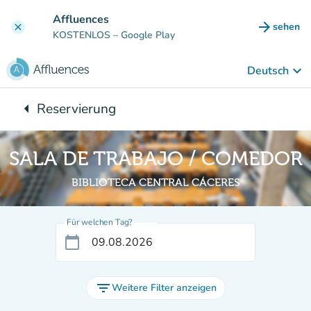
Gehe zum Hauptinhalt
Affluences
arrow_forward
sehen
clear
(new ta
KOSTENLOS
– Google Play
keyboard_arrow_down
Deutsch
arrow_left
Reservierung
Zurück zu:
SALA DE TRABAJO / COMEDOR
BIBLIOTECA CENTRAL CÁCERES
Für welchen Tag?
calendar_today
filter_list
Weitere Filter anzeigen