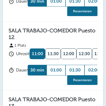
30 min
01:00
01:30
02:00
Dauer
timer
Reservieren
SALA TRABAJO-COMEDOR Puesto
12
person
1
Platz
11:00
11:30
12:00
12:30
13:00
Uhrzeit
schedule
30 min
01:00
01:30
02:00
Dauer
timer
Reservieren
SALA TRABAJO-COMEDOR Puesto