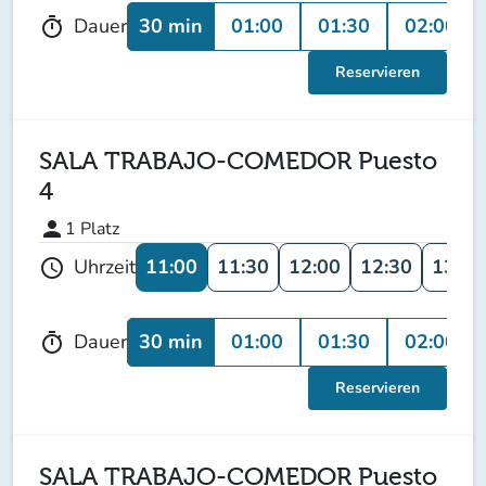
30 min
01:00
01:30
02:00
Dauer
timer
Reservieren
SALA TRABAJO-COMEDOR Puesto
4
person
1
Platz
11:00
11:30
12:00
12:30
13:00
Uhrzeit
schedule
30 min
01:00
01:30
02:00
Dauer
timer
Reservieren
SALA TRABAJO-COMEDOR Puesto