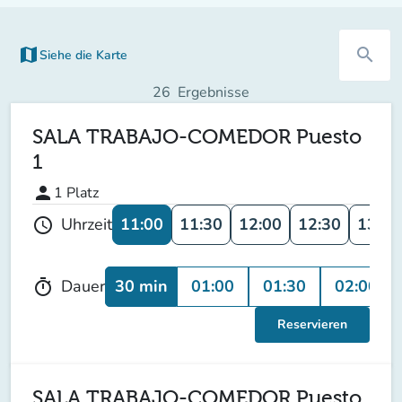
map
search
Siehe die Karte
(new tab)
26
Ergebnisse
SALA TRABAJO-COMEDOR Puesto
1
person
1
Platz
11:00
11:30
12:00
12:30
13:00
Uhrzeit
schedule
30 min
01:00
01:30
02:00
Dauer
timer
Reservieren
SALA TRABAJO-COMEDOR Puesto