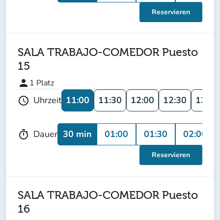
Reservieren
SALA TRABAJO-COMEDOR Puesto
15
person
1
Platz
11:00
11:30
12:00
12:30
13:00
Uhrzeit
schedule
30 min
01:00
01:30
02:00
Dauer
timer
Reservieren
SALA TRABAJO-COMEDOR Puesto
16