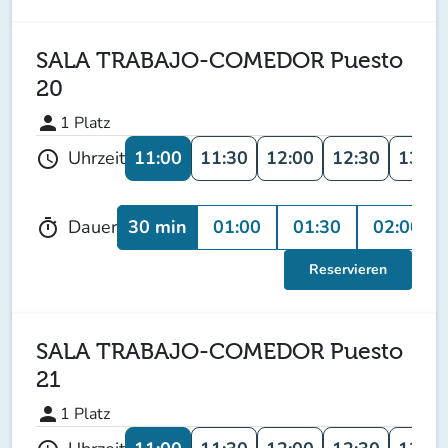
SALA TRABAJO-COMEDOR Puesto
20
person
1
Platz
11:00
11:30
12:00
12:30
13:00
Uhrzeit
schedule
30 min
01:00
01:30
02:00
Dauer
timer
Reservieren
SALA TRABAJO-COMEDOR Puesto
21
person
1
Platz