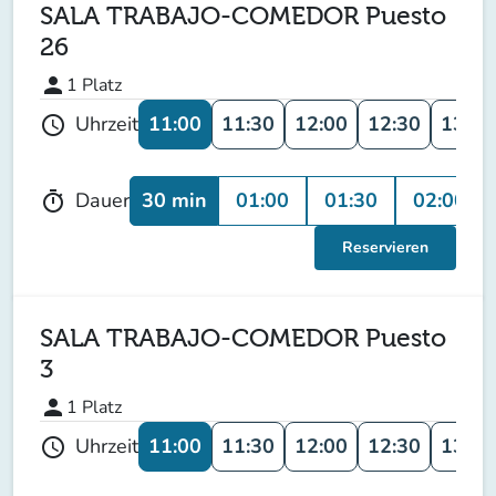
SALA TRABAJO-COMEDOR Puesto
26
person
1
Platz
11:00
11:30
12:00
12:30
13:00
Uhrzeit
schedule
30 min
01:00
01:30
02:00
Dauer
timer
Reservieren
SALA TRABAJO-COMEDOR Puesto
3
person
1
Platz
11:00
11:30
12:00
12:30
13:00
Uhrzeit
schedule