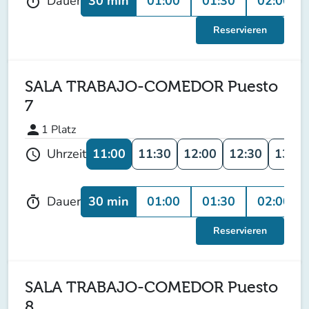
30 min
01:00
01:30
02:00
Dauer
timer
Reservieren
SALA TRABAJO-COMEDOR Puesto
7
person
1
Platz
11:00
11:30
12:00
12:30
13:00
Uhrzeit
schedule
30 min
01:00
01:30
02:00
Dauer
timer
Reservieren
SALA TRABAJO-COMEDOR Puesto
8