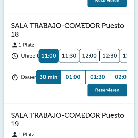
Reservieren
SALA TRABAJO-COMEDOR Puesto
18
person
1
Platz
11:00
11:30
12:00
12:30
13:00
Uhrzeit
schedule
30 min
01:00
01:30
02:00
Dauer
timer
Reservieren
SALA TRABAJO-COMEDOR Puesto
19
person
1
Platz