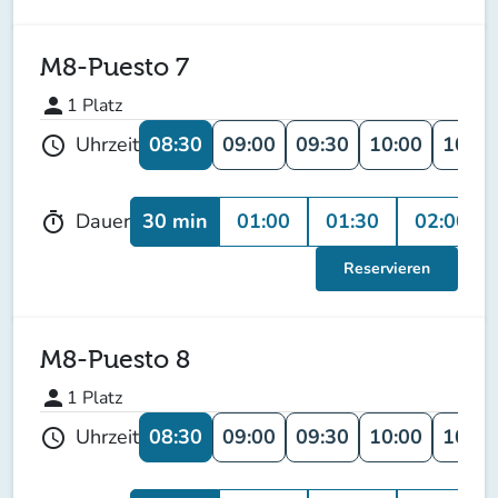
M8-Puesto 7
person
1
Platz
08:30
09:00
09:30
10:00
10:30
Uhrzeit
schedule
30 min
01:00
01:30
02:00
Dauer
timer
Reservieren
M8-Puesto 8
person
1
Platz
08:30
09:00
09:30
10:00
10:30
Uhrzeit
schedule