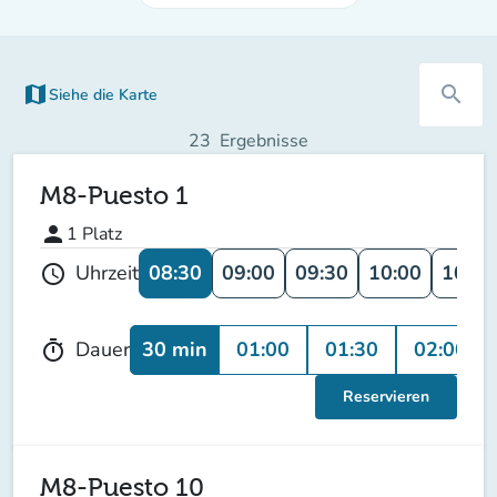
map
search
Siehe die Karte
(new tab)
23
Ergebnisse
M8-Puesto 1
person
1
Platz
08:30
09:00
09:30
10:00
10:30
Uhrzeit
schedule
30 min
01:00
01:30
02:00
Dauer
timer
Reservieren
M8-Puesto 10