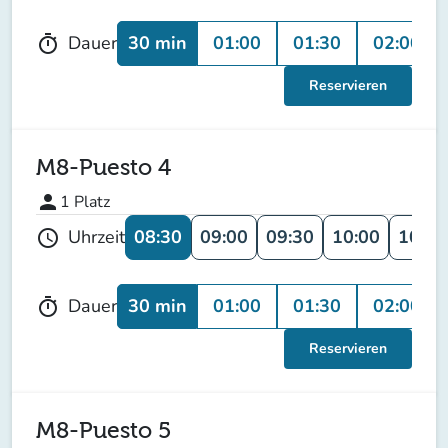
30 min
01:00
01:30
02:00
Dauer
timer
Reservieren
M8-Puesto 4
person
1
Platz
08:30
09:00
09:30
10:00
10:30
Uhrzeit
schedule
30 min
01:00
01:30
02:00
Dauer
timer
Reservieren
M8-Puesto 5