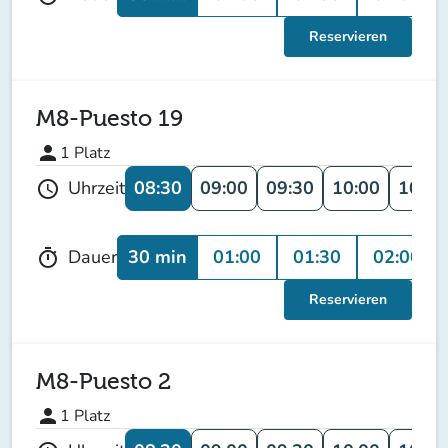
Reservieren
M8-Puesto 19
person
1
Platz
08:30
09:00
09:30
10:00
10:30
Uhrzeit
schedule
30 min
01:00
01:30
02:00
Dauer
timer
Reservieren
M8-Puesto 2
person
1
Platz