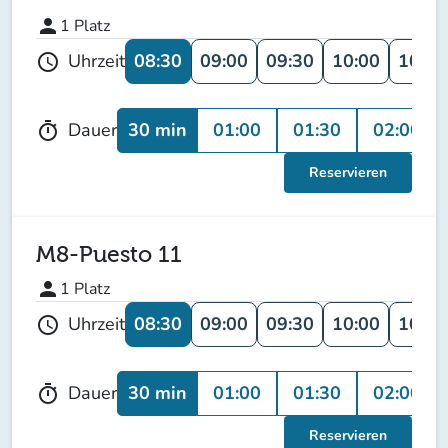
person
1
Platz
08:30
09:00
09:30
10:00
10:30
Uhrzeit
schedule
30 min
01:00
01:30
02:00
Dauer
timer
Reservieren
M8-Puesto 11
person
1
Platz
08:30
09:00
09:30
10:00
10:30
Uhrzeit
schedule
30 min
01:00
01:30
02:00
Dauer
timer
Reservieren