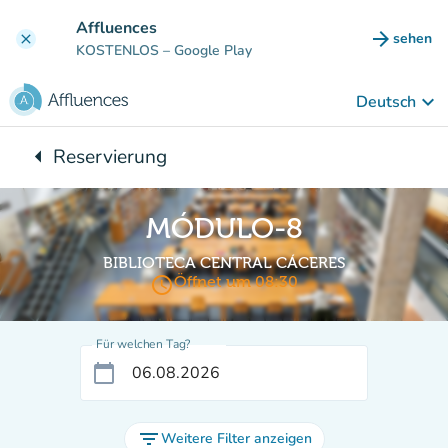
Gehe zum Hauptinhalt
Affluences
arrow_forward
sehen
clear
(new ta
KOSTENLOS
– Google Play
keyboard_arrow_down
Deutsch
arrow_left
Reservierung
Zurück zu:
MÓDULO-8
BIBLIOTECA CENTRAL CÁCERES
access_time
Öffnet um 08:30
Für welchen Tag?
calendar_today
filter_list
Weitere Filter anzeigen