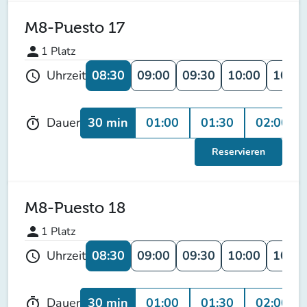
M8-Puesto 17
person
1
Platz
08:30
09:00
09:30
10:00
10:30
Uhrzeit
schedule
30 min
01:00
01:30
02:00
Dauer
timer
Reservieren
M8-Puesto 18
person
1
Platz
08:30
09:00
09:30
10:00
10:30
Uhrzeit
schedule
30 min
01:00
01:30
02:00
Dauer
timer