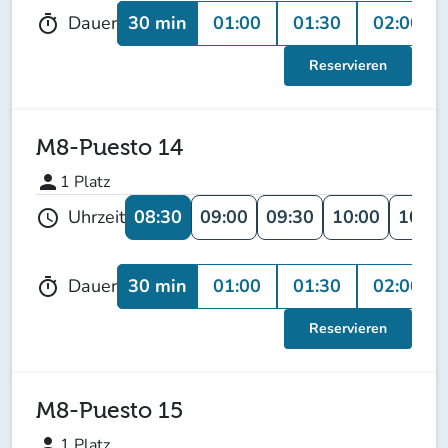
30 min
01:00
01:30
02:00
Dauer
timer
Reservieren
M8-Puesto 14
person
1
Platz
08:30
09:00
09:30
10:00
10:30
Uhrzeit
schedule
30 min
01:00
01:30
02:00
Dauer
timer
Reservieren
M8-Puesto 15
person
1
Platz