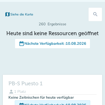
map
search
Siehe die Karte
(new tab)
260
Ergebnisse
Heute sind keine Ressourcen geöffnet
date_range
Nächste Verfügbarkeit
:
10.08.2026
PB-S Puesto 1
person
1
Platz
Keine Zeitnischen für heute verfügbar