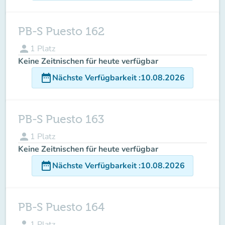
PB-S Puesto 162
person
1
Platz
Keine Zeitnischen für heute verfügbar
date_range
Nächste Verfügbarkeit
:
10.08.2026
PB-S Puesto 163
person
1
Platz
Keine Zeitnischen für heute verfügbar
date_range
Nächste Verfügbarkeit
:
10.08.2026
PB-S Puesto 164
person
1
Platz