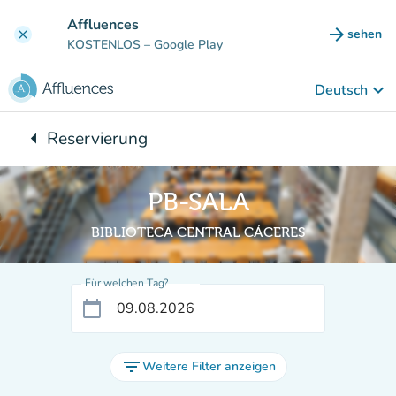
Gehe zum Hauptinhalt
Affluences
arrow_forward
sehen
clear
(new ta
KOSTENLOS
– Google Play
keyboard_arrow_down
Deutsch
arrow_left
Reservierung
Zurück zu:
PB-SALA
BIBLIOTECA CENTRAL CÁCERES
Für welchen Tag?
calendar_today
filter_list
Weitere Filter anzeigen