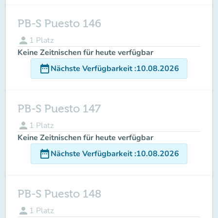
PB-S Puesto 146
person
1
Platz
Keine Zeitnischen für heute verfügbar
date_range
Nächste Verfügbarkeit
:
10.08.2026
PB-S Puesto 147
person
1
Platz
Keine Zeitnischen für heute verfügbar
date_range
Nächste Verfügbarkeit
:
10.08.2026
PB-S Puesto 148
person
1
Platz