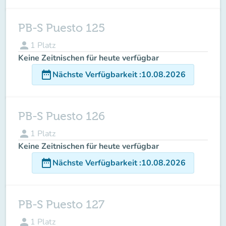
PB-S Puesto 125
person
1
Platz
Keine Zeitnischen für heute verfügbar
date_range
Nächste Verfügbarkeit
:
10.08.2026
PB-S Puesto 126
person
1
Platz
Keine Zeitnischen für heute verfügbar
date_range
Nächste Verfügbarkeit
:
10.08.2026
PB-S Puesto 127
person
1
Platz