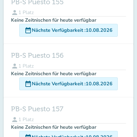
PB-S Puesto 155
person
1
Platz
Keine Zeitnischen für heute verfügbar
date_range
Nächste Verfügbarkeit
:
10.08.2026
PB-S Puesto 156
person
1
Platz
Keine Zeitnischen für heute verfügbar
date_range
Nächste Verfügbarkeit
:
10.08.2026
PB-S Puesto 157
person
1
Platz
Keine Zeitnischen für heute verfügbar