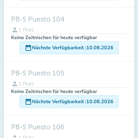
PB-S Puesto 104
person
1
Platz
Keine Zeitnischen für heute verfügbar
date_range
Nächste Verfügbarkeit
:
10.08.2026
PB-S Puesto 105
person
1
Platz
Keine Zeitnischen für heute verfügbar
date_range
Nächste Verfügbarkeit
:
10.08.2026
PB-S Puesto 106
person
1
Platz