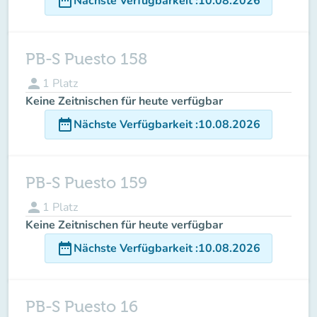
date_range
Nächste Verfügbarkeit
:
10.08.2026
PB-S Puesto 158
person
1
Platz
Keine Zeitnischen für heute verfügbar
date_range
Nächste Verfügbarkeit
:
10.08.2026
PB-S Puesto 159
person
1
Platz
Keine Zeitnischen für heute verfügbar
date_range
Nächste Verfügbarkeit
:
10.08.2026
PB-S Puesto 16