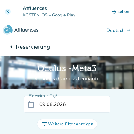
Gehe zum Hauptinhalt
Affluences
arrow_forward
sehen
clear
(new ta
KOSTENLOS
– Google Play
keyboard_arrow_down
Deutsch
arrow_left
Reservierung
Zurück zu:
Oculus -Meta3
Biblioteca Campus Leonardo
Für welchen Tag?
calendar_today
filter_list
Weitere Filter anzeigen