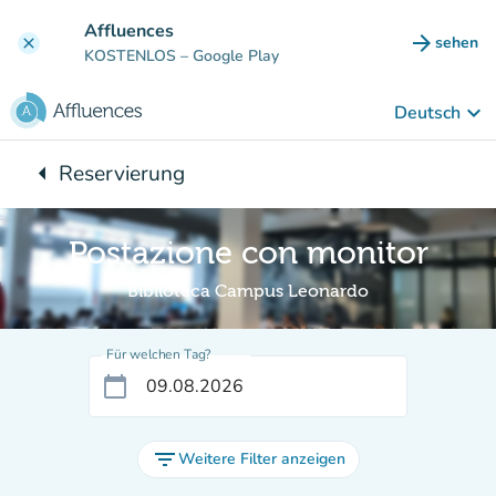
Gehe zum Hauptinhalt
Affluences
arrow_forward
sehen
clear
(new ta
KOSTENLOS
– Google Play
keyboard_arrow_down
Deutsch
arrow_left
Reservierung
Zurück zu:
Postazione con monitor
Biblioteca Campus Leonardo
Für welchen Tag?
calendar_today
filter_list
Weitere Filter anzeigen