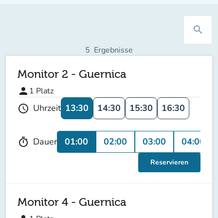
search
5
Ergebnisse
Monitor 2 - Guernica
person
1
Platz
13:30
14:30
15:30
16:30
Uhrzeit
schedule
01:00
02:00
03:00
04:00
Dauer
timer
Reservieren
Monitor 4 - Guernica