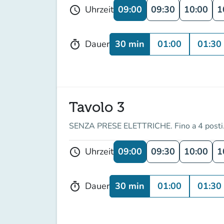
09:00
09:30
10:00
1
Uhrzeit
schedule
30 min
01:00
01:30
Dauer
timer
Tavolo 3
SENZA PRESE ELETTRICHE. Fino a 4 posti
09:00
09:30
10:00
1
Uhrzeit
schedule
30 min
01:00
01:30
Dauer
timer