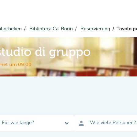
bliotheken
Biblioteca Ca' Borin
Reservierung
Tavolo p
studio di gruppo
fnet um 09:00
Für wie lange?
Wie viele Personen?
expand_more
person