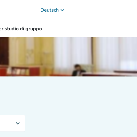
keyboard_arrow_down
Deutsch
er studio di gruppo
expand_more