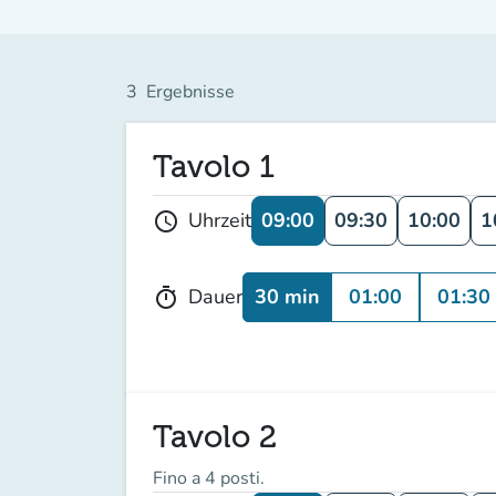
3
Ergebnisse
Tavolo 1
09:00
09:30
10:00
1
Uhrzeit
schedule
30 min
01:00
01:30
Dauer
timer
Tavolo 2
Fino a 4 posti.