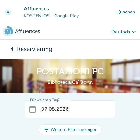
Gehe zum Hauptinhalt
Affluences
arrow_forward
sehen
clear
(new ta
KOSTENLOS
– Google Play
keyboard_arrow_down
Deutsch
arrow_left
Reservierung
Zurück zu:
POSTAZIONI PC
Biblioteca Ca' Borin
Für welchen Tag?
calendar_today
filter_list
Weitere Filter anzeigen