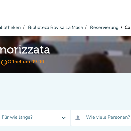
bliotheken
Biblioteca Bovisa La Masa
Reservierung
Ca
norizzata
access_time
Öffnet um 09:00
Für wie lange?
Wie viele Personen?
expand_more
person