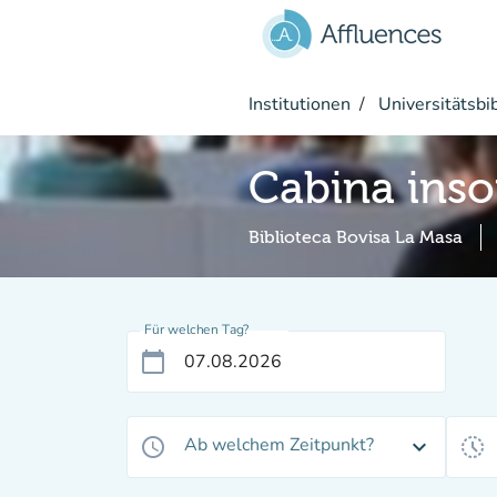
Gehe zum Hauptinhalt
Institutionen
Universitätsbi
Cabina inso
Biblioteca Bovisa La Masa
Für welchen Tag?
calendar_today
Ab welchem Zeitpunkt?
access_time
expand_more
history_toggle_off