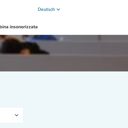
keyboard_arrow_down
Deutsch
bina insonorizzata
expand_more