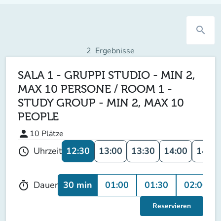
search
2
Ergebnisse
SALA 1 - GRUPPI STUDIO - MIN 2,
MAX 10 PERSONE / ROOM 1 -
STUDY GROUP - MIN 2, MAX 10
PEOPLE
person
10
Plätze
12:30
13:00
13:30
14:00
14:30
Uhrzeit
schedule
30 min
01:00
01:30
02:00
Dauer
timer
Reservieren