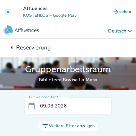
Gehe zum Hauptinhalt
Affluences
arrow_forward
sehen
clear
(new ta
KOSTENLOS
– Google Play
keyboard_arrow_down
Deutsch
arrow_left
Reservierung
Zurück zu:
Gruppenarbeitsraum
Biblioteca Bovisa La Masa
Für welchen Tag?
calendar_today
filter_list
Weitere Filter anzeigen