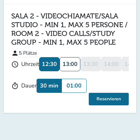
SALA 2 - VIDEOCHIAMATE/SALA
STUDIO - MIN 1, MAX 5 PERSONE /
ROOM 2 - VIDEO CALLS/STUDY
GROUP - MIN 1, MAX 5 PEOPLE
person
5
Plätze
12:30
13:00
13:30
14:00
14:30
Uhrzeit
schedule
30 min
01:00
Dauer
timer
Reservieren