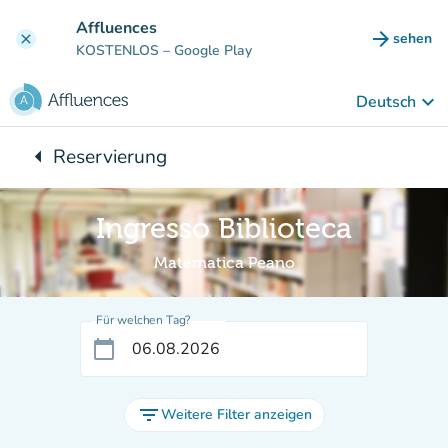
Gehe zum Hauptinhalt
Affluences
arrow_forward
sehen
clear
(new ta
KOSTENLOS
– Google Play
keyboard_arrow_down
Deutsch
arrow_left
Reservierung
Zurück zu:
Ingresso Biblioteca
Matematica Peano
Für welchen Tag?
calendar_today
filter_list
Weitere Filter anzeigen