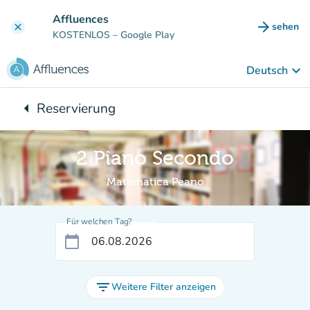
Gehe zum Hauptinhalt
Affluences
arrow_forward
sehen
clear
(new ta
KOSTENLOS
– Google Play
keyboard_arrow_down
Deutsch
arrow_left
Reservierung
Zurück zu:
2 Piano Secondo
Matematica Peano
Für welchen Tag?
calendar_today
filter_list
Weitere Filter anzeigen