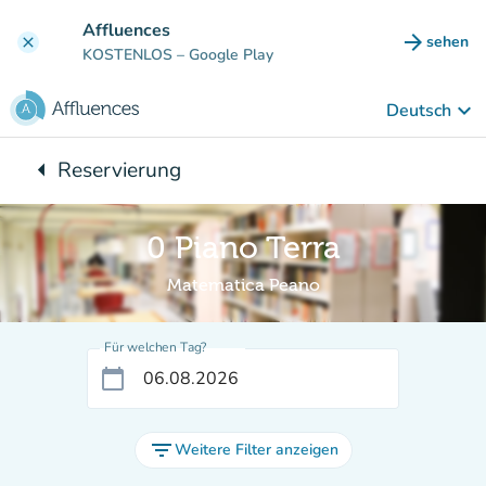
Gehe zum Hauptinhalt
Affluences
arrow_forward
sehen
clear
(new ta
KOSTENLOS
– Google Play
keyboard_arrow_down
Deutsch
arrow_left
Reservierung
Zurück zu:
0 Piano Terra
Matematica Peano
Für welchen Tag?
calendar_today
filter_list
Weitere Filter anzeigen