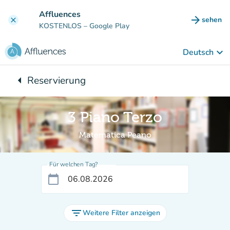
Gehe zum Hauptinhalt
Affluences
arrow_forward
sehen
clear
(new ta
KOSTENLOS
– Google Play
keyboard_arrow_down
Deutsch
arrow_left
Reservierung
Zurück zu:
3 Piano Terzo
Matematica Peano
Für welchen Tag?
calendar_today
filter_list
Weitere Filter anzeigen