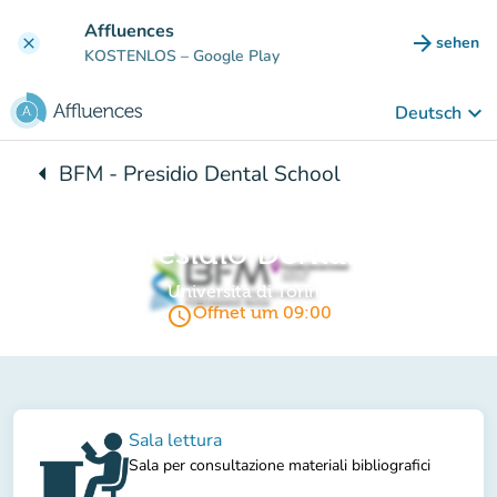
Gehe zum Hauptinhalt
Affluences
arrow_forward
sehen
clear
(new ta
KOSTENLOS
– Google Play
keyboard_arrow_down
Deutsch
arrow_left
BFM - Presidio Dental School
Zurück zu:
BFM - Presidio Dental School
Università di Torino
access_time
Öffnet um 09:00
Sala lettura
Sala per consultazione materiali bibliografici