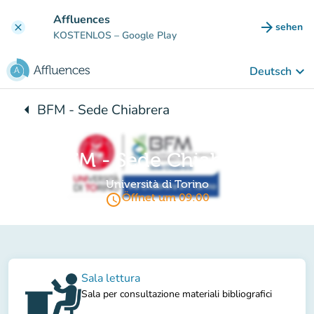
Gehe zum Hauptinhalt
Affluences
arrow_forward
sehen
clear
(new ta
KOSTENLOS
– Google Play
keyboard_arrow_down
Deutsch
arrow_left
BFM - Sede Chiabrera
Zurück zu:
BFM - Sede Chiabrera
Università di Torino
access_time
Öffnet um 09:00
Sala lettura
Sala per consultazione materiali bibliografici