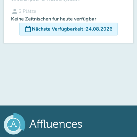
person
6
Plätze
Keine Zeitnischen für heute verfügbar
date_range
Nächste Verfügbarkeit
:
24.08.2026