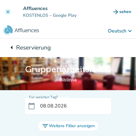
Gehe zum Hauptinhalt
Affluences
arrow_forward
sehen
clear
(new ta
KOSTENLOS
– Google Play
keyboard_arrow_down
Deutsch
arrow_left
Reservierung
Zurück zu:
Gruppenarbeitsraum
Biblinsa
Für welchen Tag?
calendar_today
filter_list
Weitere Filter anzeigen