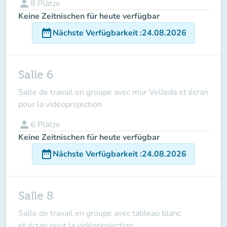
person
8
Plätze
Keine Zeitnischen für heute verfügbar
date_range
Nächste Verfügbarkeit
:
24.08.2026
Salle 6
Salle de travail en groupe avec mur Velleda et écran
pour la vidéoprojection
person
6
Plätze
Keine Zeitnischen für heute verfügbar
date_range
Nächste Verfügbarkeit
:
24.08.2026
Salle 8
Salle de travail en groupe avec tableau blanc
et écran pour la vidéoprojection