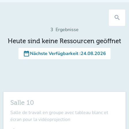
search
3
Ergebnisse
Heute sind keine Ressourcen geöffnet
date_range
Nächste Verfügbarkeit
:
24.08.2026
Salle 10
Salle de travail en groupe avec tableau blanc et
écran pour la vidéoprojection