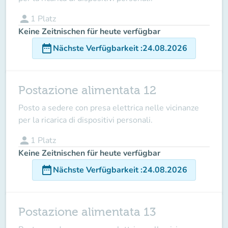
person
1
Platz
Keine Zeitnischen für heute verfügbar
date_range
Nächste Verfügbarkeit
:
24.08.2026
Postazione alimentata 12
Posto a sedere con presa elettrica nelle vicinanze
per la ricarica di dispositivi personali.
person
1
Platz
Keine Zeitnischen für heute verfügbar
date_range
Nächste Verfügbarkeit
:
24.08.2026
Postazione alimentata 13