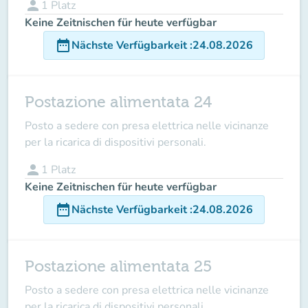
person
1
Platz
Keine Zeitnischen für heute verfügbar
date_range
Nächste Verfügbarkeit
:
24.08.2026
Postazione alimentata 24
Posto a sedere con presa elettrica nelle vicinanze
per la ricarica di dispositivi personali.
person
1
Platz
Keine Zeitnischen für heute verfügbar
date_range
Nächste Verfügbarkeit
:
24.08.2026
Postazione alimentata 25
Posto a sedere con presa elettrica nelle vicinanze
per la ricarica di dispositivi personali.