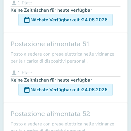
person
1
Platz
Keine Zeitnischen für heute verfügbar
date_range
Nächste Verfügbarkeit
:
24.08.2026
Postazione alimentata 51
Posto a sedere con presa elettrica nelle vicinanze
per la ricarica di dispositivi personali.
person
1
Platz
Keine Zeitnischen für heute verfügbar
date_range
Nächste Verfügbarkeit
:
24.08.2026
Postazione alimentata 52
Posto a sedere con presa elettrica nelle vicinanze
per la ricarica di dispositivi personali.