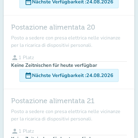
date_range
Nächste Verfügbarkeit
:
24.08.2026
Postazione alimentata 20
Posto a sedere con presa elettrica nelle vicinanze
per la ricarica di dispositivi personali.
person
1
Platz
Keine Zeitnischen für heute verfügbar
date_range
Nächste Verfügbarkeit
:
24.08.2026
Postazione alimentata 21
Posto a sedere con presa elettrica nelle vicinanze
per la ricarica di dispositivi personali.
person
1
Platz