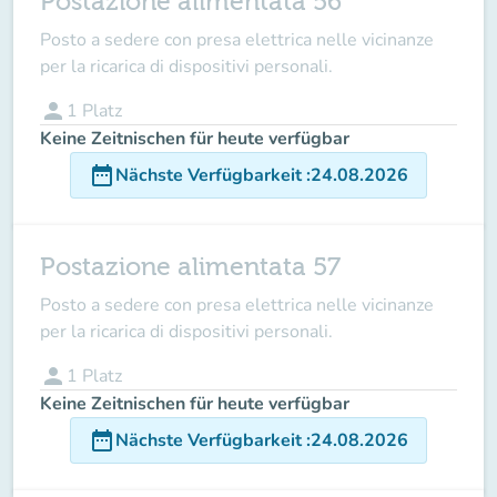
Postazione alimentata 56
Posto a sedere con presa elettrica nelle vicinanze
per la ricarica di dispositivi personali.
person
1
Platz
Keine Zeitnischen für heute verfügbar
date_range
Nächste Verfügbarkeit
:
24.08.2026
Postazione alimentata 57
Posto a sedere con presa elettrica nelle vicinanze
per la ricarica di dispositivi personali.
person
1
Platz
Keine Zeitnischen für heute verfügbar
date_range
Nächste Verfügbarkeit
:
24.08.2026