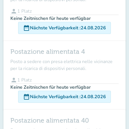
person
1
Platz
Keine Zeitnischen für heute verfügbar
date_range
Nächste Verfügbarkeit
:
24.08.2026
Postazione alimentata 4
Posto a sedere con presa elettrica nelle vicinanze
per la ricarica di dispositivi personali.
person
1
Platz
Keine Zeitnischen für heute verfügbar
date_range
Nächste Verfügbarkeit
:
24.08.2026
Postazione alimentata 40