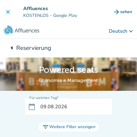
Gehe zum Hauptinhalt
Affluences
arrow_forward
sehen
clear
(new ta
KOSTENLOS
– Google Play
keyboard_arrow_down
Deutsch
arrow_left
Reservierung
Zurück zu:
Powered seats
Economia e Management
Für welchen Tag?
calendar_today
filter_list
Weitere Filter anzeigen