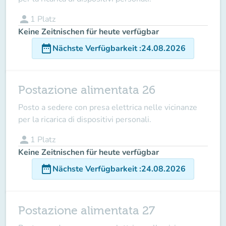
person
1
Platz
Keine Zeitnischen für heute verfügbar
date_range
Nächste Verfügbarkeit
:
24.08.2026
Postazione alimentata 26
Posto a sedere con presa elettrica nelle vicinanze
per la ricarica di dispositivi personali.
person
1
Platz
Keine Zeitnischen für heute verfügbar
date_range
Nächste Verfügbarkeit
:
24.08.2026
Postazione alimentata 27