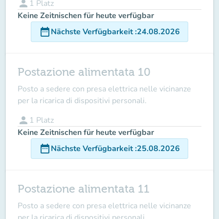
person
1
Platz
Keine Zeitnischen für heute verfügbar
date_range
Nächste Verfügbarkeit
:
24.08.2026
Postazione alimentata 10
Posto a sedere con presa elettrica nelle vicinanze
per la ricarica di dispositivi personali.
person
1
Platz
Keine Zeitnischen für heute verfügbar
date_range
Nächste Verfügbarkeit
:
25.08.2026
Postazione alimentata 11
Posto a sedere con presa elettrica nelle vicinanze
per la ricarica di dispositivi personali.