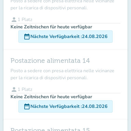
Posto a sedere con presa elettrica nelle vicinanze
per la ricarica di dispositivi personali.
person
1
Platz
Keine Zeitnischen für heute verfügbar
date_range
Nächste Verfügbarkeit
:
24.08.2026
Postazione alimentata 14
Posto a sedere con presa elettrica nelle vicinanze
per la ricarica di dispositivi personali.
person
1
Platz
Keine Zeitnischen für heute verfügbar
date_range
Nächste Verfügbarkeit
:
24.08.2026
Postazione alimentata 15