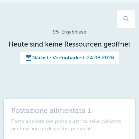
search
95
Ergebnisse
Heute sind keine Ressourcen geöffnet
date_range
Nächste Verfügbarkeit
:
24.08.2026
Postazione alimentata 1
Posto a sedere con presa elettrica nelle vicinanze
per la ricarica di dispositivi personali.