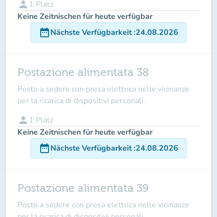
person
1
Platz
Keine Zeitnischen für heute verfügbar
date_range
Nächste Verfügbarkeit
:
24.08.2026
Postazione alimentata 38
Posto a sedere con presa elettrica nelle vicinanze
per la ricarica di dispositivi personali.
person
1
Platz
Keine Zeitnischen für heute verfügbar
date_range
Nächste Verfügbarkeit
:
24.08.2026
Postazione alimentata 39
Posto a sedere con presa elettrica nelle vicinanze
per la ricarica di dispositivi personali.