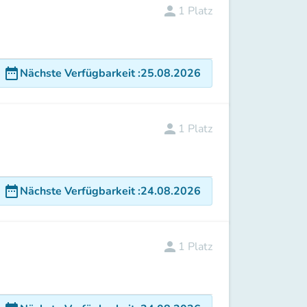
person
1
Platz
date_range
Nächste Verfügbarkeit
:
25.08.2026
person
1
Platz
date_range
Nächste Verfügbarkeit
:
24.08.2026
person
1
Platz