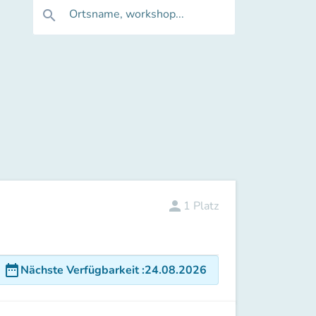
Ortsname, workshop...
search
person
1
Platz
date_range
Nächste Verfügbarkeit
:
24.08.2026