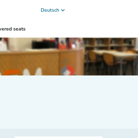
keyboard_arrow_down
Deutsch
ered seats