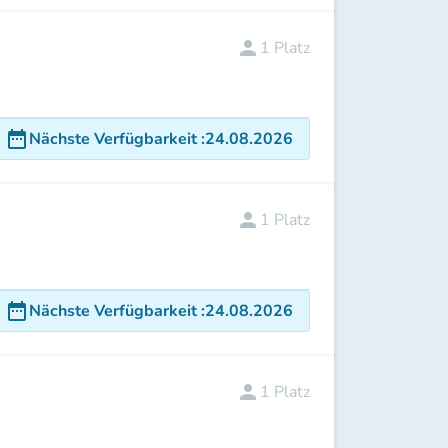
person
1
Platz
date_range
Nächste Verfügbarkeit
:
24.08.2026
person
1
Platz
date_range
Nächste Verfügbarkeit
:
24.08.2026
person
1
Platz