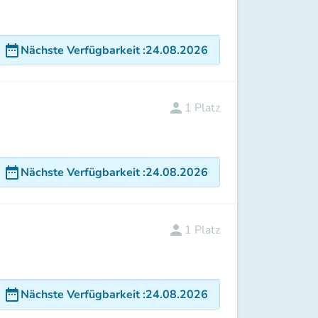
date_range
Nächste Verfügbarkeit
:
24.08.2026
person
1
Platz
date_range
Nächste Verfügbarkeit
:
24.08.2026
person
1
Platz
date_range
Nächste Verfügbarkeit
:
24.08.2026