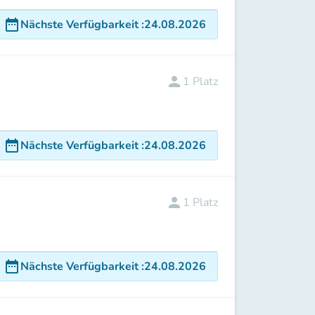
date_range
Nächste Verfügbarkeit
:
24.08.2026
person
1
Platz
date_range
Nächste Verfügbarkeit
:
24.08.2026
person
1
Platz
date_range
Nächste Verfügbarkeit
:
24.08.2026