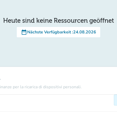
Heute sind keine Ressourcen geöffnet
date_range
Nächste Verfügbarkeit
:
24.08.2026
1
nanze per la ricarica di dispositivi personali.