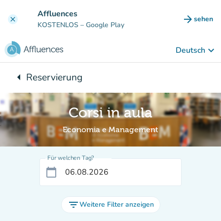
Gehe zum Hauptinhalt
Affluences
arrow_forward
sehen
clear
(new ta
KOSTENLOS
– Google Play
keyboard_arrow_down
Deutsch
arrow_left
Reservierung
Zurück zu:
Corsi in aula
Economia e Management
Für welchen Tag?
calendar_today
filter_list
Weitere Filter anzeigen