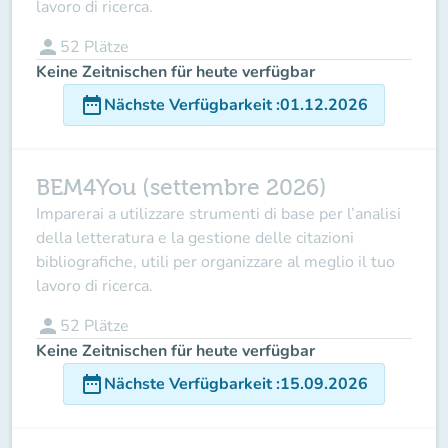
lavoro di ricerca.
person
52
Plätze
Keine Zeitnischen für heute verfügbar
date_range
Nächste Verfügbarkeit
:
01.12.2026
BEM4You (settembre 2026)
Imparerai a utilizzare
strumenti di base per l’analisi
della letteratura
e la gestione delle
citazioni
bibliografiche
, utili per organizzare al meglio il tuo
lavoro di ricerca.
person
52
Plätze
Keine Zeitnischen für heute verfügbar
date_range
Nächste Verfügbarkeit
:
15.09.2026