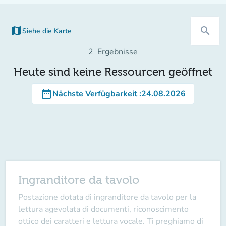
map
search
Siehe die Karte
(new tab)
2
Ergebnisse
Heute sind keine Ressourcen geöffnet
date_range
Nächste Verfügbarkeit
:
24.08.2026
Ingranditore da tavolo
Postazione dotata di ingranditore da tavolo per la
lettura agevolata di documenti, riconoscimento
ottico dei caratteri e lettura vocale. Ti preghiamo di