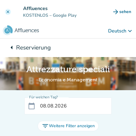
Gehe zum Hauptinhalt
Affluences
arrow_forward
sehen
clear
(new ta
KOSTENLOS
– Google Play
keyboard_arrow_down
Deutsch
arrow_left
Reservierung
Zurück zu:
Attrezzature speciali
Economia e Management
Für welchen Tag?
calendar_today
filter_list
Weitere Filter anzeigen