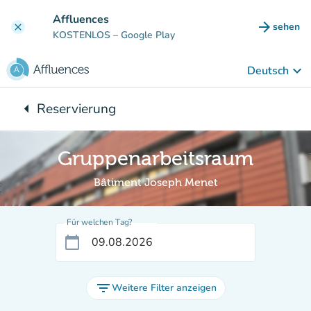
Gehe zum Hauptinhalt
Affluences
arrow_forward
sehen
clear
(new ta
KOSTENLOS
– Google Play
keyboard_arrow_down
Deutsch
arrow_left
Reservierung
Zurück zu:
Gruppenarbeitsraum
Bâtiment Joseph Menet
Für welchen Tag?
calendar_today
filter_list
Weitere Filter anzeigen