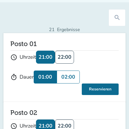
search
21
Ergebnisse
Posto 01
21:00
22:00
Uhrzeit
schedule
01:00
02:00
Dauer
timer
Reservieren
Posto 02
21:00
22:00
Uhrzeit
schedule