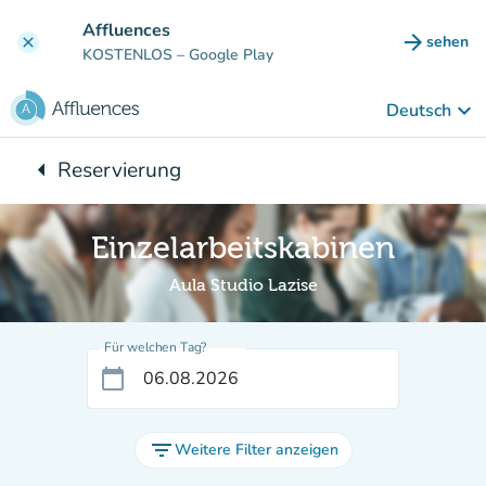
Gehe zum Hauptinhalt
Affluences
arrow_forward
sehen
clear
(new ta
KOSTENLOS
– Google Play
keyboard_arrow_down
Deutsch
arrow_left
Reservierung
Zurück zu:
Einzelarbeitskabinen
Aula Studio Lazise
Für welchen Tag?
calendar_today
filter_list
Weitere Filter anzeigen