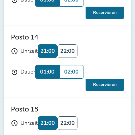
Reservieren
Posto 14
21:00
22:00
Uhrzeit
schedule
01:00
02:00
Dauer
timer
Reservieren
Posto 15
21:00
22:00
Uhrzeit
schedule