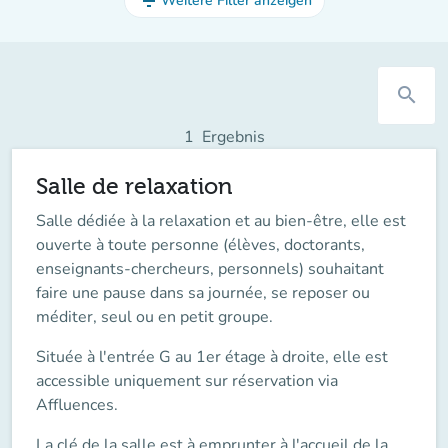
filter_list
Weitere Filter anzeigen
search
1
Ergebnis
Salle de relaxation
Salle dédiée à la relaxation et au bien-être, elle est
ouverte à toute personne (élèves, doctorants,
enseignants-chercheurs, personnels) souhaitant
faire une pause dans sa journée, se reposer ou
méditer, seul ou en petit groupe.
Située à l'
entrée G au 1er étage à droite
, elle est
accessible uniquement
sur réservation
via
Affluences.
La clé de la salle est à
emprunter à l'accueil de la