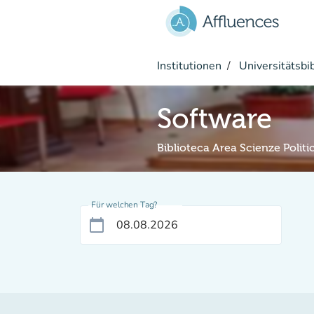
Gehe zum Hauptinhalt
Institutionen
Universitätsbi
Software
Biblioteca Area Scienze Politi
Für welchen Tag?
calendar_today