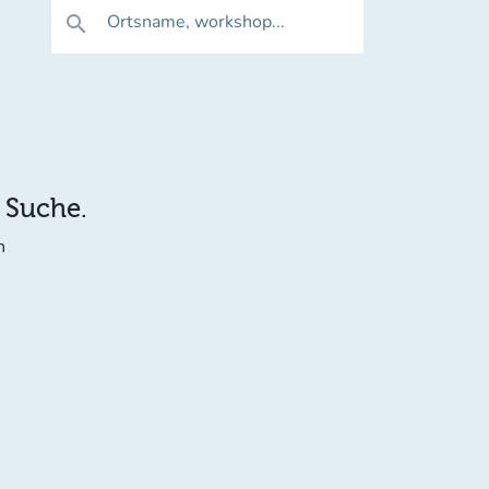
Ortsname, workshop...
search
e Suche.
n