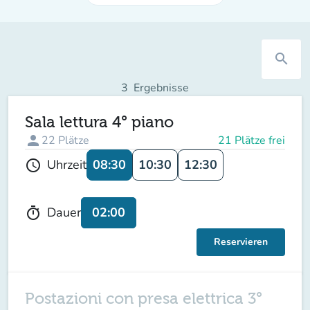
search
3
Ergebnisse
Sala lettura 4° piano
person
22
Plätze
21 Plätze frei
08:30
10:30
12:30
Uhrzeit
schedule
02:00
Dauer
timer
Reservieren
Postazioni con presa elettrica 3°