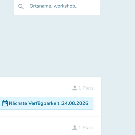
Ortsname, workshop...
search
person
1
Platz
date_range
Nächste Verfügbarkeit
:
24.08.2026
person
1
Platz