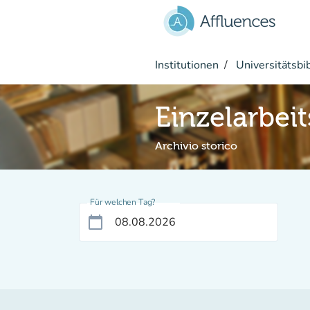
Gehe zum Hauptinhalt
Institutionen
Universitätsbi
Einzelarbei
Archivio storico
Für welchen Tag?
calendar_today