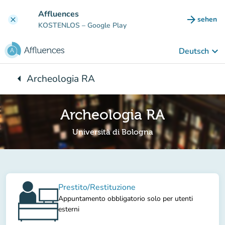
Gehe zum Hauptinhalt
Affluences
arrow_forward
sehen
clear
(new ta
KOSTENLOS
– Google Play
keyboard_arrow_down
Deutsch
arrow_left
Archeologia RA
Zurück zu:
Archeologia RA
Università di Bologna
Prestito/Restituzione
Appuntamento obbligatorio solo per utenti
esterni