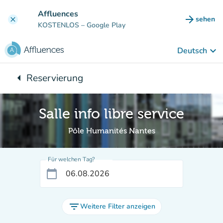
Gehe zum Hauptinhalt
Affluences
arrow_forward
sehen
clear
(new ta
KOSTENLOS
– Google Play
keyboard_arrow_down
Deutsch
arrow_left
Reservierung
Zurück zu:
Salle info libre service
Pôle Humanités Nantes
Für welchen Tag?
calendar_today
filter_list
Weitere Filter anzeigen