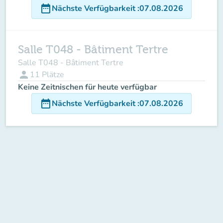
date_range
Nächste Verfügbarkeit
:
07.08.2026
Salle T048 - Bâtiment Tertre
Salle T048 - Bâtiment Tertre
person
11
Plätze
Keine Zeitnischen für heute verfügbar
date_range
Nächste Verfügbarkeit
:
07.08.2026