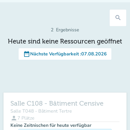
search
2
Ergebnisse
Heute sind keine Ressourcen geöffnet
date_range
Nächste Verfügbarkeit
:
07.08.2026
Salle C108 - Bâtiment Censive
Salle T048 - Bâtiment Tertre
person
7
Plätze
Keine Zeitnischen für heute verfügbar