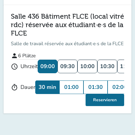
Salle 436 Bâtiment FLCE (local vitré
rdc) réservée aux étudiant·e·s de la
FLCE
Salle de travail réservée aux étudiant·e·s de la FLCE
person
6
Plätze
09:00
09:30
10:00
10:30
11:00
Uhrzeit
schedule
30 min
01:00
01:30
02:00
Dauer
timer
Reservieren