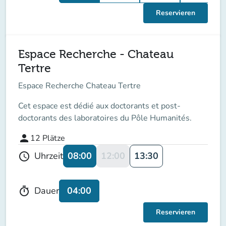
Reservieren
Espace Recherche - Chateau
Tertre
Espace Recherche Chateau Tertre
Cet espace est dédié aux doctorants et post-
doctorants des laboratoires du Pôle Humanités.
person
12
Plätze
08:00
12:00
13:30
Uhrzeit
schedule
04:00
Dauer
timer
Reservieren