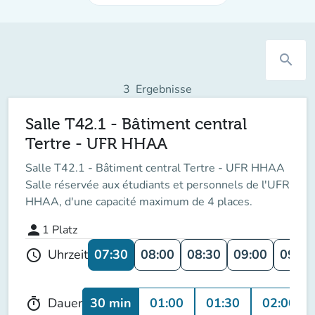
search
3
Ergebnisse
Salle T42.1 - Bâtiment central
Tertre - UFR HHAA
Salle T42.1 - Bâtiment central Tertre - UFR HHAA
Salle réservée aux étudiants et personnels de l'UFR
HHAA, d'une capacité maximum de 4 places.
person
1
Platz
07:30
08:00
08:30
09:00
09:30
Uhrzeit
schedule
30 min
01:00
01:30
02:00
Dauer
timer