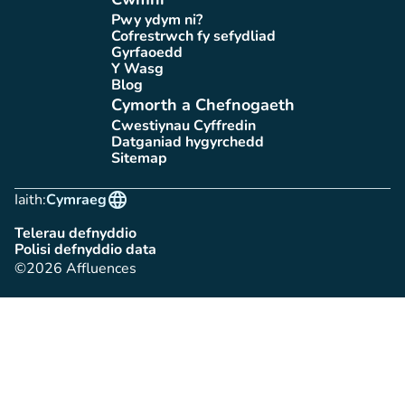
Pwy ydym ni?
(tab newydd)
Cofrestrwch fy sefydliad
(tab newydd)
Gyrfaoedd
(tab newydd)
Y Wasg
(tab newydd)
Blog
(tab newydd)
Cymorth a Chefnogaeth
Cwestiynau Cyffredin
(tab newydd)
Datganiad hygyrchedd
(tab newydd)
Sitemap
(tab newydd)
language
Iaith:
Cymraeg
Telerau defnyddio
(tab newydd)
Polisi defnyddio data
(tab newydd)
©2026 Affluences