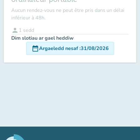
Aucun rendez-vous ne peut être pris dans un délai
inférieur à 48h.
person
1
sedd
Dim slotiau ar gael heddiw
date_range
Argaeledd nesaf
:
31/08/2026