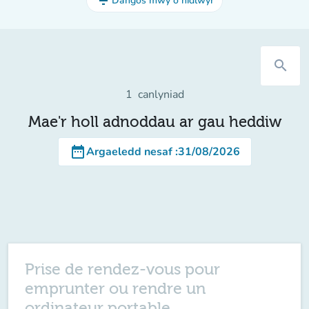
filter_list
Dangos mwy o hidlwyr
search
1
canlyniad
Mae'r holl adnoddau ar gau heddiw
date_range
Argaeledd nesaf
:
31/08/2026
Prise de rendez-vous pour
emprunter ou rendre un
ordinateur portable