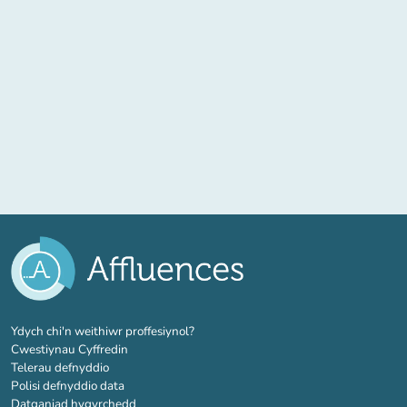
(tab newydd)
Ydych chi'n weithiwr proffesiynol?
Cwestiynau Cyffredin
Telerau defnyddio
Polisi defnyddio data
Datganiad hygyrchedd