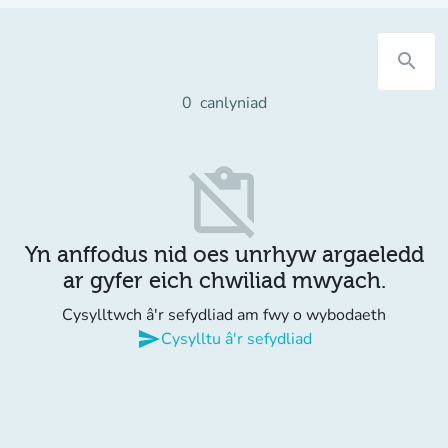
search
0
canlyniad
content_paste_off
Yn anffodus nid oes unrhyw argaeledd
ar gyfer eich chwiliad mwyach.
Cysylltwch â'r sefydliad am fwy o wybodaeth
send
Cysylltu â'r sefydliad