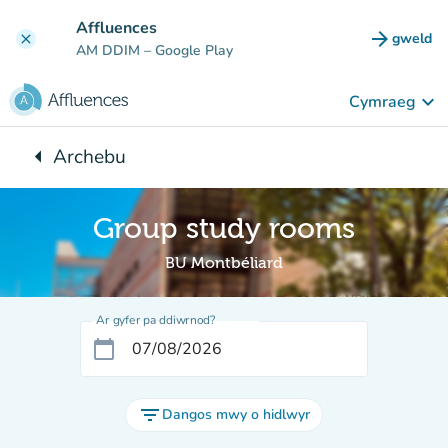
Mynd i'r prif gynnwys
Affluences
arrow_forward
gweld
clear
(tab n
AM DDIM
– Google Play
keyboard_arrow_down
Cymraeg
arrow_left
Archebu
Yn ôl i:
Group study rooms
BU Montbéliard
Ar gyfer pa ddiwrnod?
calendar_today
filter_list
Dangos mwy o hidlwyr