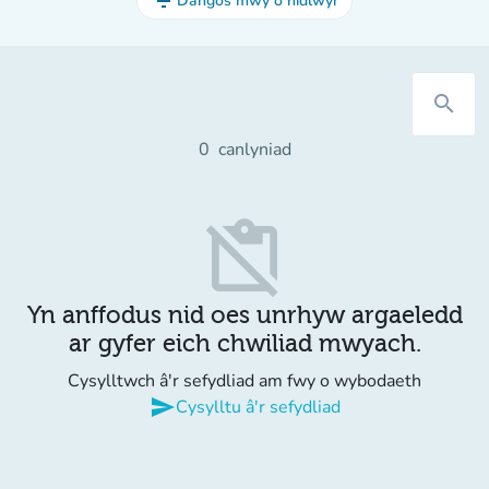
filter_list
Dangos mwy o hidlwyr
search
0
canlyniad
content_paste_off
Yn anffodus nid oes unrhyw argaeledd
ar gyfer eich chwiliad mwyach.
Cysylltwch â'r sefydliad am fwy o wybodaeth
send
Cysylltu â'r sefydliad