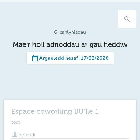
search
6
canlyniadau
Mae'r holl adnoddau ar gau heddiw
date_range
Argaeledd nesaf
:
17/08/2026
Espace coworking BU'lle 1
test
person
3
seddi