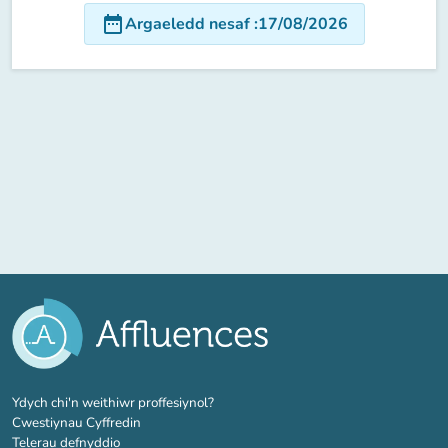
date_range
Argaeledd nesaf
:
17/08/2026
(tab newydd)
Ydych chi'n weithiwr proffesiynol?
Cwestiynau Cyffredin
Telerau defnyddio