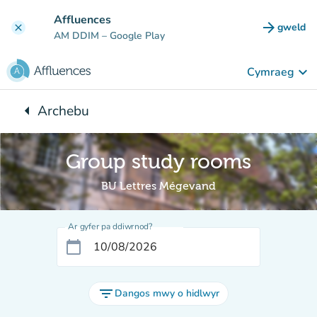
Mynd i'r prif gynnwys
Affluences
arrow_forward
gweld
clear
(tab n
AM DDIM
– Google Play
keyboard_arrow_down
Cymraeg
arrow_left
Archebu
Yn ôl i:
Group study rooms
BU Lettres Mégevand
Ar gyfer pa ddiwrnod?
calendar_today
filter_list
Dangos mwy o hidlwyr