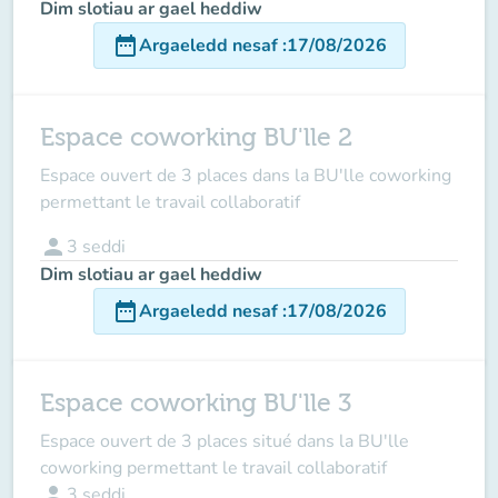
Dim slotiau ar gael heddiw
date_range
Argaeledd nesaf
:
17/08/2026
Espace coworking BU'lle 2
Espace ouvert de 3 places dans la BU'lle coworking
permettant le travail collaboratif
person
3
seddi
Dim slotiau ar gael heddiw
date_range
Argaeledd nesaf
:
17/08/2026
Espace coworking BU'lle 3
Espace ouvert de 3 places situé dans la BU'lle
coworking permettant le travail collaboratif
person
3
seddi