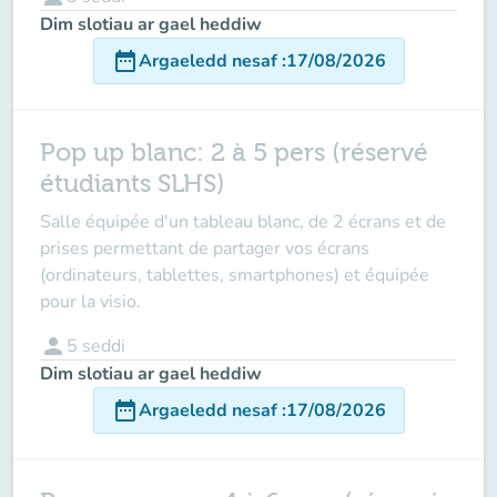
Dim slotiau ar gael heddiw
date_range
Argaeledd nesaf
:
17/08/2026
Pop up blanc: 2 à 5 pers (réservé
étudiants SLHS)
Salle équipée d'un tableau blanc, de 2 écrans et de
prises permettant de partager vos écrans
(ordinateurs, tablettes, smartphones) et équipée
pour la visio.
person
5
seddi
Dim slotiau ar gael heddiw
date_range
Argaeledd nesaf
:
17/08/2026