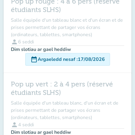
Pop up rouge : 4 à 6 pers (réservé
étudiants SLHS)
Salle équipée d'un tableau blanc et d'un écran et de
prises permettant de partager vos écrans
(ordinateurs, tablettes, smartphones)
person
6
seddi
Dim slotiau ar gael heddiw
date_range
Argaeledd nesaf
:
17/08/2026
Pop up vert : 2 à 4 pers (réservé
étudiants SLHS)
Salle équipée d'un tableau blanc, d'un écran et de
prises permettant de partager vos écrans
(ordinateurs, tablettes, smartphones)
person
4
seddi
Dim slotiau ar gael heddiw