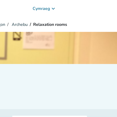
keyboard_arrow_down
Cymraeg
çon
Archebu
Relaxation rooms