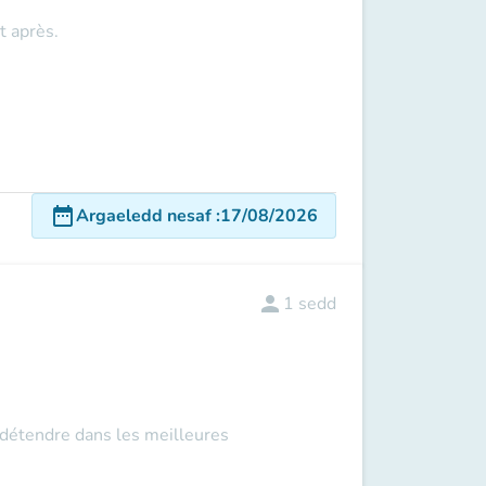
t après
.
date_range
Argaeledd nesaf
:
17/08/2026
person
1
sedd
 détendre dans les meilleures