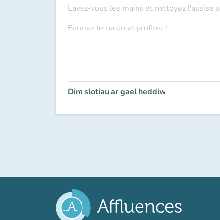
Lavez-vous les mains et nettoyez l'assise a
Fermez le cocon et profitez !
Dim slotiau ar gael heddiw