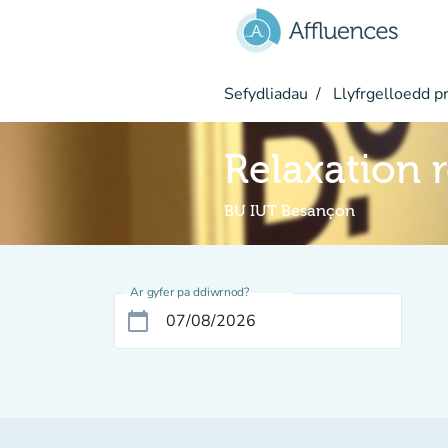
Mynd i'r prif gynnwys
Sefydliadau
Llyfrgelloedd pr
Relaxation
BU IUT Besançon
Ar gyfer pa ddiwrnod?
calendar_today