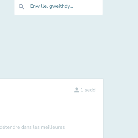
Enw lle, gweithdy...
search
person
1
sedd
 détendre dans les meilleures