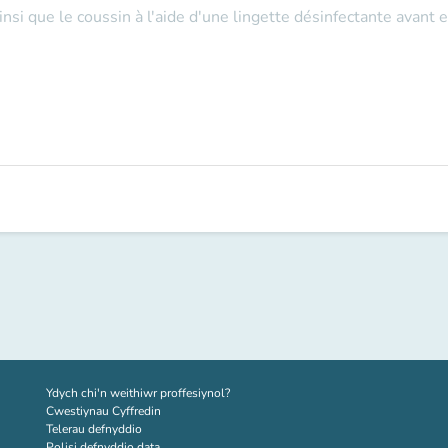
insi que le coussin à l'aide d'une lingette désinfectante
avant e
(tab newydd)
Ydych chi'n weithiwr proffesiynol?
Cwestiynau Cyffredin
Telerau defnyddio
Polisi defnyddio data