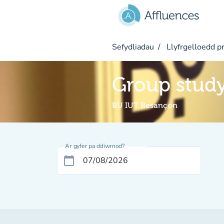
Mynd i'r prif gynnwys
Sefydliadau
Llyfrgelloedd pr
Group stud
BU IUT Besançon
Ar gyfer pa ddiwrnod?
calendar_today