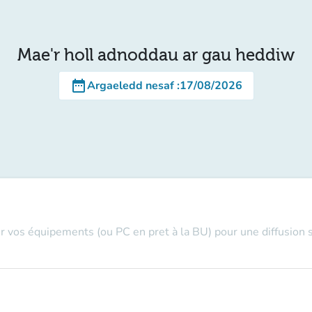
Mae'r holl adnoddau ar gau heddiw
date_range
Argaeledd nesaf
:
17/08/2026
r vos équipements (ou PC en pret à la BU) pour une diffusion sa