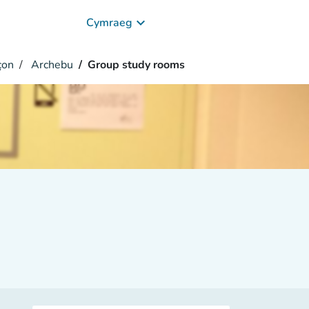
keyboard_arrow_down
Cymraeg
çon
Archebu
Group study rooms