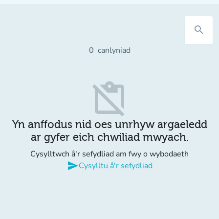
search
0
canlyniad
content_paste_off
Yn anffodus nid oes unrhyw argaeledd
ar gyfer eich chwiliad mwyach.
Cysylltwch â'r sefydliad am fwy o wybodaeth
send
Cysylltu â'r sefydliad