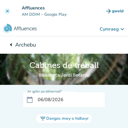
Mynd i'r prif gynnwys
Affluences
arrow_forward
gweld
clear
(tab n
AM DDIM
– Google Play
keyboard_arrow_down
Cymraeg
arrow_left
Archebu
Yn ôl i:
Cabines de treball
Biblioteca Jardí Botànic
Ar gyfer pa ddiwrnod?
calendar_today
filter_list
Dangos mwy o hidlwyr