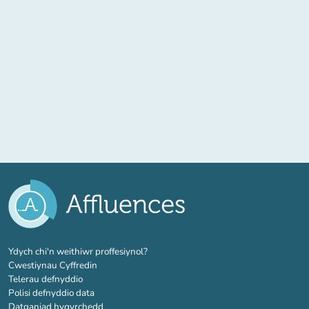
(tab newydd)
Ydych chi'n weithiwr proffesiynol?
Cwestiynau Cyffredin
Telerau defnyddio
Polisi defnyddio data
Datganiad hygyrchedd