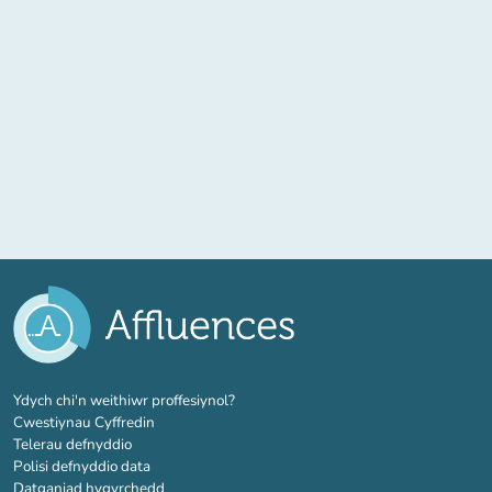
(tab newydd)
Ydych chi'n weithiwr proffesiynol?
Cwestiynau Cyffredin
Telerau defnyddio
Polisi defnyddio data
Datganiad hygyrchedd