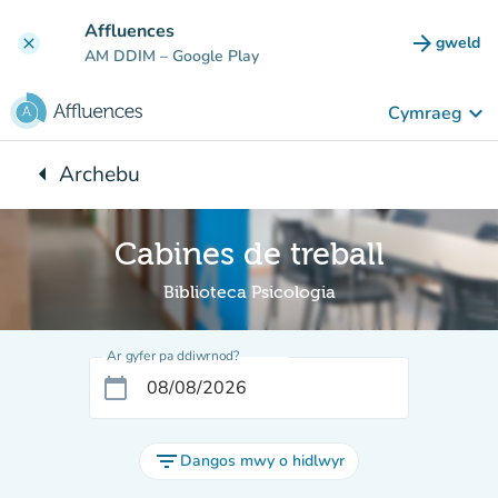
Mynd i'r prif gynnwys
Affluences
arrow_forward
gweld
clear
(tab n
AM DDIM
– Google Play
keyboard_arrow_down
Cymraeg
arrow_left
Archebu
Yn ôl i:
Cabines de treball
Biblioteca Psicologia
Ar gyfer pa ddiwrnod?
calendar_today
filter_list
Dangos mwy o hidlwyr