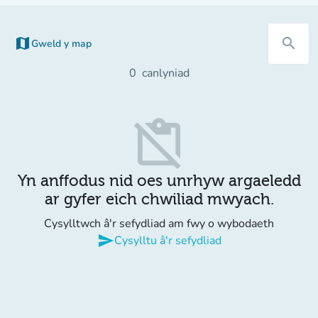
map
search
Gweld y map
(tab newydd)
0
canlyniad
content_paste_off
Yn anffodus nid oes unrhyw argaeledd
ar gyfer eich chwiliad mwyach.
Cysylltwch â'r sefydliad am fwy o wybodaeth
send
Cysylltu â'r sefydliad