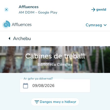
Mynd i'r prif gynnwys
Affluences
arrow_forward
gweld
clear
(tab n
AM DDIM
– Google Play
keyboard_arrow_down
Cymraeg
arrow_left
Archebu
Yn ôl i:
Cabines de treball
Biblioteca Ciències
Ar gyfer pa ddiwrnod?
calendar_today
filter_list
Dangos mwy o hidlwyr