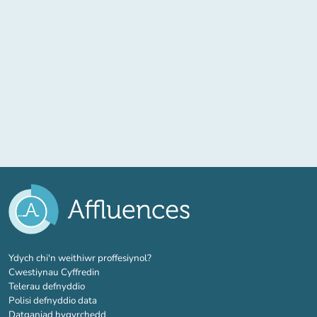
(tab newydd)
Ydych chi'n weithiwr proffesiynol?
Cwestiynau Cyffredin
Telerau defnyddio
Polisi defnyddio data
Datganiad hygyrchedd