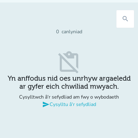
search
0
canlyniad
content_paste_off
Yn anffodus nid oes unrhyw argaeledd
ar gyfer eich chwiliad mwyach.
Cysylltwch â'r sefydliad am fwy o wybodaeth
send
Cysylltu â'r sefydliad