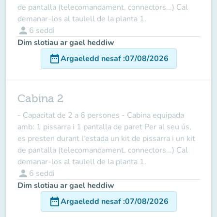
de pantalla (telecomandament, connectors...) Cal
demanar-los al taulell de la planta 1.
person
6
seddi
Dim slotiau ar gael heddiw
date_range
Argaeledd nesaf
:
07/08/2026
Cabina 2
- Capacitat de 2 a 6 persones - Cabina equipada
amb: 1 pissarra i 1 pantalla de paret Per al seu ús,
es presten durant l'estada un kit de pissarra i un kit
de pantalla (telecomandament, connectors...) Cal
demanar-los al taulell de la planta 1.
person
6
seddi
Dim slotiau ar gael heddiw
date_range
Argaeledd nesaf
:
07/08/2026