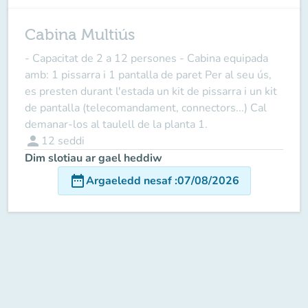
Cabina Multiús
- Capacitat de 2 a 12 persones - Cabina equipada
amb: 1 pissarra i 1 pantalla de paret Per al seu ús,
es presten durant l'estada un kit de pissarra i un kit
de pantalla (telecomandament, connectors...) Cal
demanar-los al taulell de la planta 1.
person
12
seddi
Dim slotiau ar gael heddiw
date_range
Argaeledd nesaf
:
07/08/2026