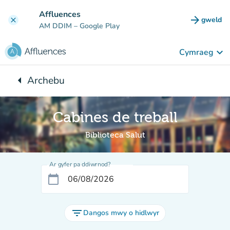
Mynd i'r prif gynnwys
Affluences
arrow_forward
gweld
clear
(tab n
AM DDIM
– Google Play
keyboard_arrow_down
Cymraeg
arrow_left
Archebu
Yn ôl i:
Cabines de treball
Biblioteca Salut
Ar gyfer pa ddiwrnod?
calendar_today
filter_list
Dangos mwy o hidlwyr