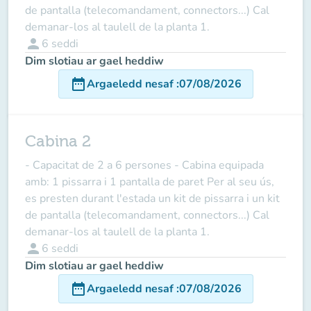
de pantalla (telecomandament, connectors...) Cal
demanar-los al taulell de la planta 1.
person
6
seddi
Dim slotiau ar gael heddiw
date_range
Argaeledd nesaf
:
07/08/2026
Cabina 2
- Capacitat de 2 a 6 persones - Cabina equipada
amb: 1 pissarra i 1 pantalla de paret Per al seu ús,
es presten durant l'estada un kit de pissarra i un kit
de pantalla (telecomandament, connectors...) Cal
demanar-los al taulell de la planta 1.
person
6
seddi
Dim slotiau ar gael heddiw
date_range
Argaeledd nesaf
:
07/08/2026