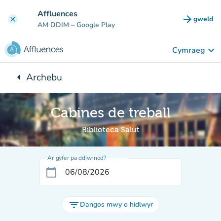
Mynd i'r prif gynnwys
Affluences
arrow_forward
gweld
clear
(tab n
AM DDIM
– Google Play
keyboard_arrow_down
Cymraeg
arrow_left
Archebu
Yn ôl i:
Cabines de treball
Biblioteca Salut
Ar gyfer pa ddiwrnod?
calendar_today
filter_list
Dangos mwy o hidlwyr