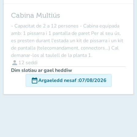
Cabina Multiús
- Capacitat de 2 a 12 persones - Cabina equipada
amb: 1 pissarra i 1 pantalla de paret Per al seu ús,
es presten durant l'estada un kit de pissarra i un kit
de pantalla (telecomandament, connectors...) Cal
demanar-los al taulell de la planta 1.
person
12
seddi
Dim slotiau ar gael heddiw
date_range
Argaeledd nesaf
:
07/08/2026