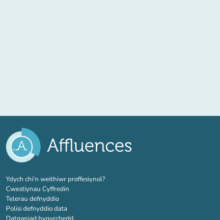
(tab newydd)
Ydych chi'n weithiwr proffesiynol?
Cwestiynau Cyffredin
Telerau defnyddio
Polisi defnyddio data
Datganiad hygyrchedd