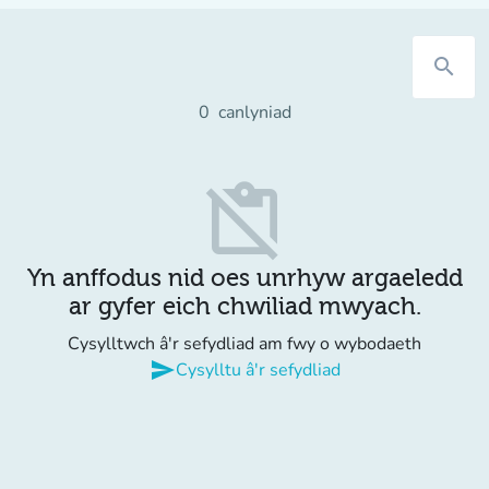
search
0
canlyniad
content_paste_off
Yn anffodus nid oes unrhyw argaeledd
ar gyfer eich chwiliad mwyach.
Cysylltwch â'r sefydliad am fwy o wybodaeth
send
Cysylltu â'r sefydliad