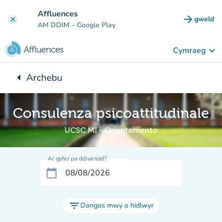
Mynd i'r prif gynnwys
Affluences
arrow_forward
gweld
clear
(tab n
AM DDIM
– Google Play
keyboard_arrow_down
Cymraeg
arrow_left
Archebu
Yn ôl i:
Consulenza psicoattitudinale
UCSC MI - Orientamento
Ar gyfer pa ddiwrnod?
calendar_today
filter_list
Dangos mwy o hidlwyr