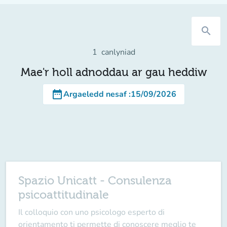
search
1
canlyniad
Mae'r holl adnoddau ar gau heddiw
date_range
Argaeledd nesaf
:
15/09/2026
Spazio Unicatt - Consulenza
psicoattitudinale
Il colloquio con uno psicologo esperto di
orientamento ti permette di conoscere meglio te