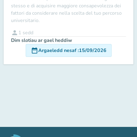
stesso e di acquisire maggiore consapevolezza dei
fattori da considerare nella scelta del tuo percorso
universitario.
person
1
sedd
Dim slotiau ar gael heddiw
date_range
Argaeledd nesaf
:
15/09/2026