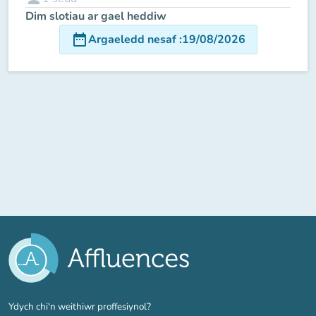
Dim slotiau ar gael heddiw
date_range
Argaeledd nesaf
:
19/08/2026
(tab newydd)
Ydych chi'n weithiwr proffesiynol?