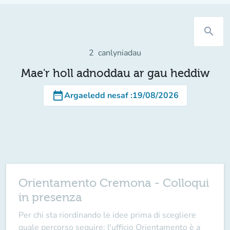
search
2
canlyniadau
Mae'r holl adnoddau ar gau heddiw
date_range
Argaeledd nesaf
:
19/08/2026
Orientamento Cremona - Colloqui
in presenza
Per chi sta riordinando le idee prima di scegliere
quale percorso seguire: l'ufficio Orientamento è a