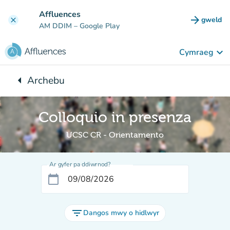
Mynd i'r prif gynnwys
Affluences
arrow_forward
gweld
clear
(tab n
AM DDIM
– Google Play
keyboard_arrow_down
Cymraeg
arrow_left
Archebu
Yn ôl i:
Colloquio in presenza
UCSC CR - Orientamento
Ar gyfer pa ddiwrnod?
calendar_today
filter_list
Dangos mwy o hidlwyr