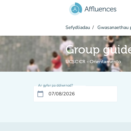
Mynd i'r prif gynnwys
Sefydliadau
Gwasanaethau p
Group guide
UCSC CR - Orientamento
Ar gyfer pa ddiwrnod?
calendar_today