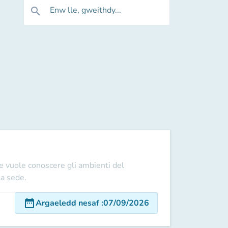
Enw lle, gweithdy...
search
) e vuole conoscere gli ambienti del
la sede.
date_range
Argaeledd nesaf
:
07/09/2026