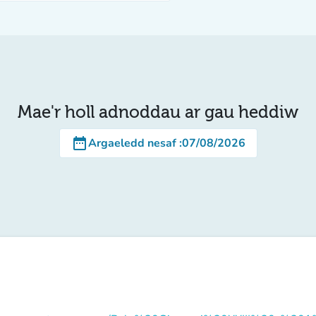
Mae'r holl adnoddau ar gau heddiw
date_range
Argaeledd nesaf
:
07/08/2026