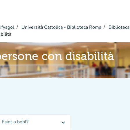
ifysgol
Università Cattolica - Biblioteca Roma
Biblioteca
bilità
persone con disabilità
Faint o bobl?
expand_more