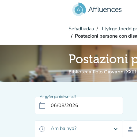
Mynd i'r prif gynnwys
Sefydliadau
Llyfrgelloedd pr
Postazioni persone con disa
Postazioni 
Biblioteca Polo Giovanni XXIII
Ar gyfer pa ddiwrnod?
calendar_today
Am ba hyd?
history_toggle_off
expand_more
person